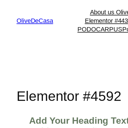
About us Oli
OliveDeCasa
Elementor #44
PODOCARPUS
Po
Elementor #4592
Add Your Heading Tex